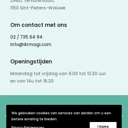
296D, Tervurenlaan,
1150 Sint-Pieters-Woluwe
Om contact met ons
02 / 735 64 94
info@ikrmagi.com
Openingstijden
Maandag tot vrijdag van 9.00 tot 13.30 uur
en van 14u tot 16.30
We gebruiken cookies van services van derden om u een
© IKR & MAGI – Tous droits réservés –
Site internet est créé par
betere ervaring te bieden.
Bureau Image
I Agree
Privacy Preferences