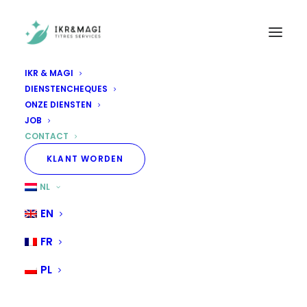
IKR & MAGI
DIENSTENCHEQUES
Hoe ons te contacteren ?
ONZE DIENSTEN
JOB
CONTACT
IKR & MAGI
KLANT WORDEN
NL
EN
02 / 735 64 94
FR
PL